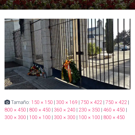
E
G
A
C
I
Ó
N
Tamaño:
150 × 150
|
300 × 169
|
750 × 422
|
750 × 422
|
800 × 450
|
800 × 450
|
360 × 240
|
230 × 350
|
460 × 450
|
300 × 300
|
100 × 100
|
300 × 300
|
100 × 100
|
800 × 450