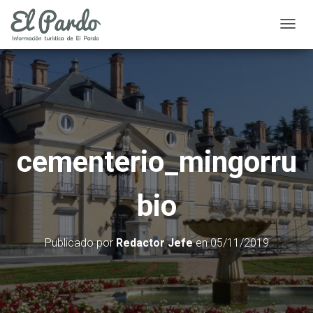
C
A
M
B
I
A
R
cementerio_mingorru
M
O
bio
D
O
D
Publicado por
Redactor Jefe
en
05/11/2019
E
N
A
V