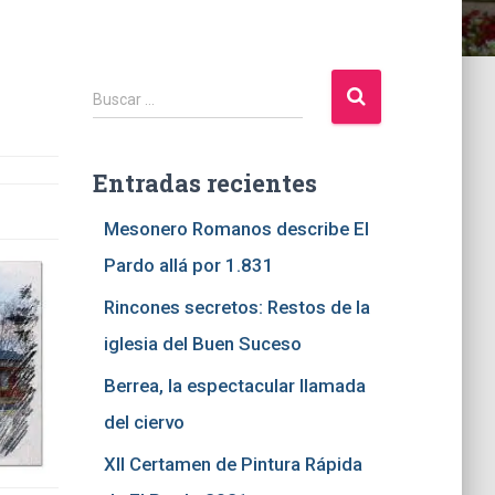
B
Buscar …
u
s
c
Entradas recientes
a
Mesonero Romanos describe El
r
:
Pardo allá por 1.831
Rincones secretos: Restos de la
iglesia del Buen Suceso
Berrea, la espectacular llamada
del ciervo
XII Certamen de Pintura Rápida