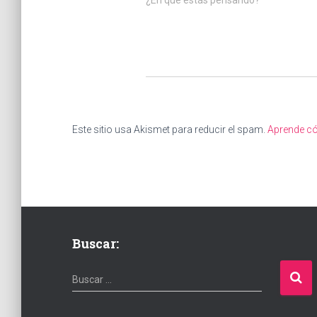
¿En qué estás pensando?
Este sitio usa Akismet para reducir el spam.
Aprende có
Buscar:
B
Buscar …
u
s