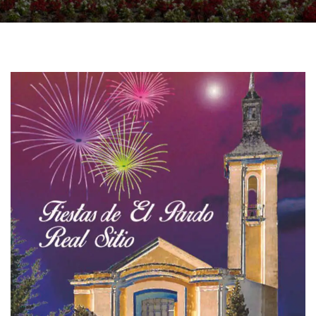
E
G
A
C
I
Ó
N