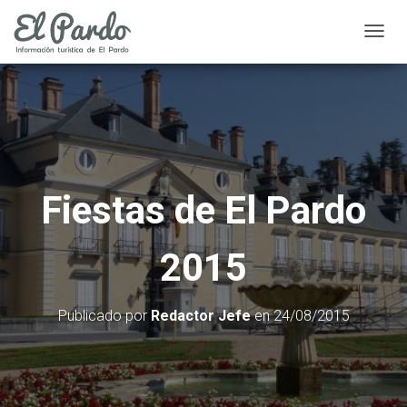
C
A
M
B
I
A
R
Fiestas de El Pardo
M
O
2015
D
O
D
Publicado por
Redactor Jefe
en
24/08/2015
E
N
A
V