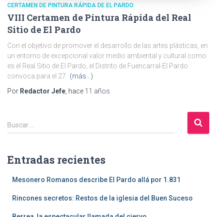
CERTAMEN DE PINTURA RÁPIDA DE EL PARDO
VIII Certamen de Pintura Rápida del Real
Sitio de El Pardo
Con el objetivo de promover el desarrollo de las artes plásticas, en
un entorno de excepcional valor medio ambiental y cultural como
es el Real Sitio de El Pardo, el Distrito de Fuencarral-El Pardo
convoca para el 27
(más…)
Por
Redactor Jefe
, hace
11 años
B
Buscar …
u
s
c
Entradas recientes
a
r
Mesonero Romanos describe El Pardo allá por 1.831
:
Rincones secretos: Restos de la iglesia del Buen Suceso
Berrea, la espectacular llamada del ciervo