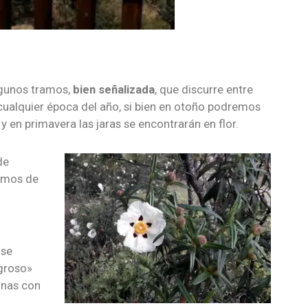
gunos tramos,
bien señalizada
, que discurre entre
n cualquier época del año, si bien en otoño podremos
y en primavera las jaras se encontrarán en flor.
de
emos de
 se
igroso»
sonas con